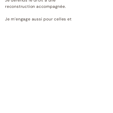
Je défends le droit à une
reconstruction accompagnée.
Je m’engage aussi pour celles et
ceux qui ont vécu des violences
institutionnelles.
Quand la parole n’est pas
entendue.
Quand les faits sont remis en
question.
Quand l’injustice s’ajoute à la
violence initiale.
Mon travail s’inscrit dans cet
engagement :
Reconnaître.
Nommer.