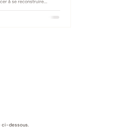
cer à se reconstruire.
s’agit d’une violence sexuelle
la famille ou une personne
 Ce traumatisme entraîne des
 le corps, les émotions et
inceste permet de sortir du
min de reconstruction.
e ci-dessous.