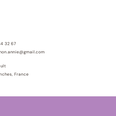
44 32 67
non.annie@gmail.com
ult
nches, France