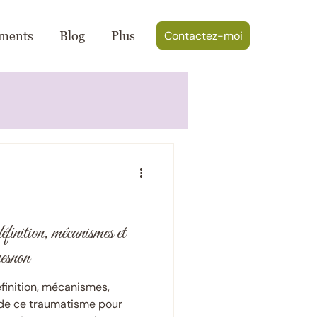
Contactez-moi
ments
Blog
Plus
éfinition, mécanismes et
esnon
éfinition, mécanismes,
de ce traumatisme pour