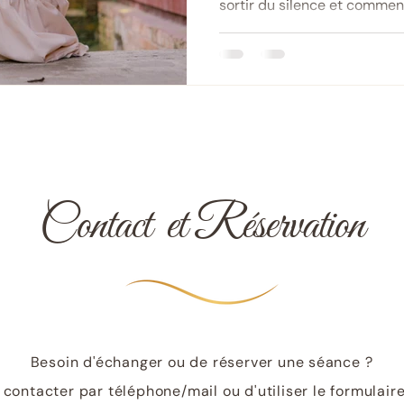
sortir du silence et commen
Qu’est-ce que l’inceste ? Il 
commise par un membre de 
ayant autorité sur l’enfant.
conséquences profondes sur
les relations. Comprendre l’
silence et d’entamer un che
Contact et Réservation
Besoin d'échanger ou de réserver une séance ?
contacter par téléphone/mail ou d'utiliser le formulair