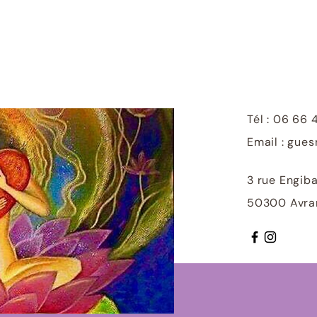
Tél :
06 66 
Email :
gues
3 rue Engiba
50300 Avra